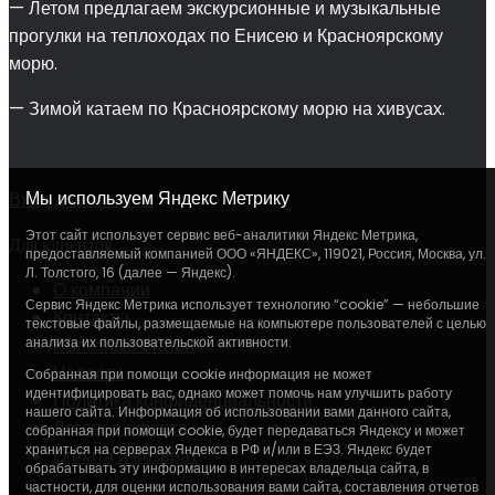
— Летом предлагаем экскурсионные и музыкальные
прогулки на теплоходах по Енисею и Красноярскому
морю.
— Зимой катаем по Красноярскому морю на хивусах.
Мы используем Яндекс Метрику
Вход для агентов
Этот сайт использует сервис веб-аналитики Яндекс Метрика,
Для клиентов
предоставляемый компанией ООО «ЯНДЕКС», 119021, Россия, Москва, ул.
Л. Толстого, 16 (далее — Яндекс).
О компании
Сервис Яндекс Метрика использует технологию “cookie” — небольшие
Контакты
текстовые файлы, размещаемые на компьютере пользователей с целью
анализа их пользовательской активности.
Полезные статьи
Новости
Собранная при помощи cookie информация не может
идентифицировать вас, однако может помочь нам улучшить работу
Политика конфиденциальности
нашего сайта. Информация об использовании вами данного сайта,
Договор оферта
собранная при помощи cookie, будет передаваться Яндексу и может
храниться на серверах Яндекса в РФ и/или в ЕЭЗ. Яндекс будет
Оплата и возврат
обрабатывать эту информацию в интересах владельца сайта, в
частности, для оценки использования вами сайта, составления отчетов