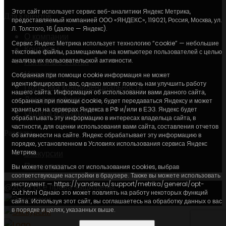
Этот сайт использует сервис веб-аналитики Яндекс Метрика,
Для клиентов
предоставляемый компанией ООО «ЯНДЕКС», 119021, Россия, Москва, ул.
Л. Толстого, 16 (далее — Яндекс).
О компании
Сервис Яндекс Метрика использует технологию “cookie” — небольшие
Контакты
текстовые файлы, размещаемые на компьютере пользователей с целью
анализа их пользовательской активности.
Полезные статьи
Новости
Собранная при помощи cookie информация не может
идентифицировать вас, однако может помочь нам улучшить работу
Политика конфиденциальности
нашего сайта. Информация об использовании вами данного сайта,
Договор оферта
собранная при помощи cookie, будет передаваться Яндексу и может
храниться на серверах Яндекса в РФ и/или в ЕЭЗ. Яндекс будет
Оплата и возврат
обрабатывать эту информацию в интересах владельца сайта, в
частности, для оценки использования вами сайта, составления отчетов
Разделы
об активности на сайте. Яндекс обрабатывает эту информацию в
порядке, установленном в Условиях использования сервиса Яндекс
Метрика.
Экскурсии
Поиск тура
Вы можете отказаться от использования cookies, выбрав
соответствующие настройки в браузере. Также вы можете использовать
инструмент — https://yandex.ru/support/metrika/general/opt-
@2026 Все права защищены.
out.html Однако это может повлиять на работу некоторых функций
сайта. Используя этот сайт, вы соглашаетесь на обработку данных о вас
в порядке и целях, указанных выше.