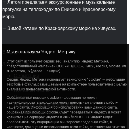
— Летом предлагаем экскурсионные и музыкальные
прогулки на теплоходах по Енисею и Красноярскому
морю.
— Зимой катаем по Красноярскому морю на хивусах.
Мы используем Яндекс Метрику
Вход для агентов
Этот сайт использует сервис веб-аналитики Яндекс Метрика,
Для клиентов
предоставляемый компанией ООО «ЯНДЕКС», 119021, Россия, Москва, ул.
Л. Толстого, 16 (далее — Яндекс).
О компании
Сервис Яндекс Метрика использует технологию “cookie” — небольшие
Контакты
текстовые файлы, размещаемые на компьютере пользователей с целью
анализа их пользовательской активности.
Полезные статьи
Новости
Собранная при помощи cookie информация не может
идентифицировать вас, однако может помочь нам улучшить работу
Политика конфиденциальности
нашего сайта. Информация об использовании вами данного сайта,
Договор оферта
собранная при помощи cookie, будет передаваться Яндексу и может
храниться на серверах Яндекса в РФ и/или в ЕЭЗ. Яндекс будет
Оплата и возврат
обрабатывать эту информацию в интересах владельца сайта, в
частности, для оценки использования вами сайта, составления отчетов