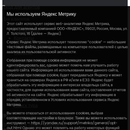
Вход для агентов
Мы используем Яндекс Метрику
Для клиентов
Этот сайт использует сервис веб-аналитики Яндекс Метрика,
предоставляемый компанией ООО «ЯНДЕКС», 119021, Россия, Москва, ул.
О компании
Л. Толстого, 16 (далее — Яндекс).
Контакты
Сервис Яндекс Метрика использует технологию “cookie” — небольшие
Полезные статьи
текстовые файлы, размещаемые на компьютере пользователей с целью
анализа их пользовательской активности.
Новости
Политика конфиденциальности
Собранная при помощи cookie информация не может
идентифицировать вас, однако может помочь нам улучшить работу
Договор оферта
нашего сайта. Информация об использовании вами данного сайта,
Оплата и возврат
собранная при помощи cookie, будет передаваться Яндексу и может
храниться на серверах Яндекса в РФ и/или в ЕЭЗ. Яндекс будет
обрабатывать эту информацию в интересах владельца сайта, в
Разделы
частности, для оценки использования вами сайта, составления отчетов
об активности на сайте. Яндекс обрабатывает эту информацию в
Экскурсии
порядке, установленном в Условиях использования сервиса Яндекс
Метрика.
Поиск тура
Вы можете отказаться от использования cookies, выбрав
соответствующие настройки в браузере. Также вы можете использовать
инструмент — https://yandex.ru/support/metrika/general/opt-
@2026 Все права защищены.
out.html Однако это может повлиять на работу некоторых функций