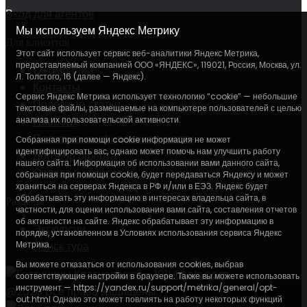
Вход для агентов
Мы используем Яндекс Метрику
Для клиентов
Этот сайт использует сервис веб-аналитики Яндекс Метрика,
предоставляемый компанией ООО «ЯНДЕКС», 119021, Россия, Москва, ул.
О компании
Л. Толстого, 16 (далее — Яндекс).
Контакты
Сервис Яндекс Метрика использует технологию “cookie” — небольшие
Полезные статьи
текстовые файлы, размещаемые на компьютере пользователей с целью
анализа их пользовательской активности.
Новости
Политика конфиденциальности
Собранная при помощи cookie информация не может
идентифицировать вас, однако может помочь нам улучшить работу
Договор оферта
нашего сайта. Информация об использовании вами данного сайта,
Оплата и возврат
собранная при помощи cookie, будет передаваться Яндексу и может
храниться на серверах Яндекса в РФ и/или в ЕЭЗ. Яндекс будет
обрабатывать эту информацию в интересах владельца сайта, в
Разделы
частности, для оценки использования вами сайта, составления отчетов
об активности на сайте. Яндекс обрабатывает эту информацию в
Экскурсии
порядке, установленном в Условиях использования сервиса Яндекс
Метрика.
Поиск тура
Вы можете отказаться от использования cookies, выбрав
соответствующие настройки в браузере. Также вы можете использовать
инструмент — https://yandex.ru/support/metrika/general/opt-
@2026 Все права защищены.
out.html Однако это может повлиять на работу некоторых функций