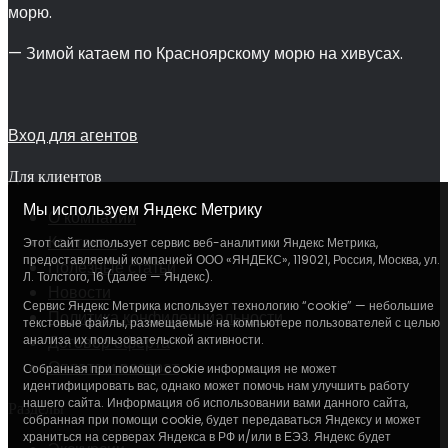
морю.
— Зимой катаем по Красноярскому морю на хивусах.
Вход для агентов
Для клиентов
Мы используем Яндекс Метрику
О компании
Контакты
Этот сайт использует сервис веб-аналитики Яндекс Метрика,
предоставляемый компанией ООО «ЯНДЕКС», 119021, Россия, Москва, ул.
Полезные статьи
Л. Толстого, 16 (далее — Яндекс).
Новости
Сервис Яндекс Метрика использует технологию “cookie” — небольшие
Политика конфиденциальности
текстовые файлы, размещаемые на компьютере пользователей с целью
анализа их пользовательской активности.
Договор оферта
Оплата и возврат
Собранная при помощи cookie информация не может
идентифицировать вас, однако может помочь нам улучшить работу
нашего сайта. Информация об использовании вами данного сайта,
Разделы
собранная при помощи cookie, будет передаваться Яндексу и может
храниться на серверах Яндекса в РФ и/или в ЕЭЗ. Яндекс будет