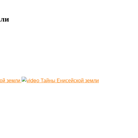
9
мли