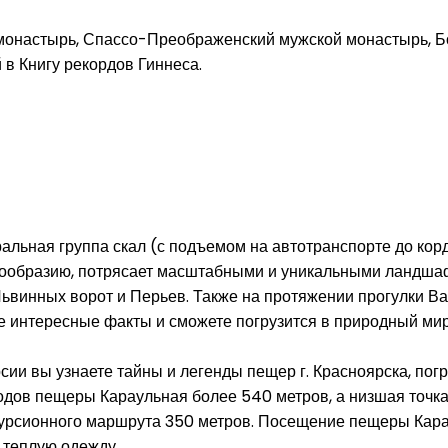
 монастырь, Спассо-Преображенский мужской монастырь, Бо
 в Книгу рекордов Гиннеса. ⠀
ральная группа скал (с подъемом на автотранспорте до ко
нообразию, потрясает масштабными и уникальными ландшаф
 Львинных ворот и Перьев. Также на протяжении прогулки В
е интересные факты и сможете погрузится в природный мир
рсии вы узнаете тайны и легенды пещер г. Красноярска, пог
дов пещеры Караульная более 540 метров, а низшая точка
курсионного маршрута 350 метров. Посещение пещеры Кара
ь теплую одежду