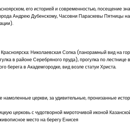
Красноярском, его историей и современностью, посещение з
орода Андрею Дубенскому, Часовни Параскевы Пятницы на 
ации).
й Красноярска: Николаевская Сопка (панорамный вид на гор
гулка в районе Серебряного пруда), прогулка по лестнице 
го берега в Академгородке, вид возле статуи Христа.
 намоленные церкви, за удивительные, пронизанные истор
ицкую церковь с чудотворной мироточивой иконой Казанско
-живописное место на берегу Енисея