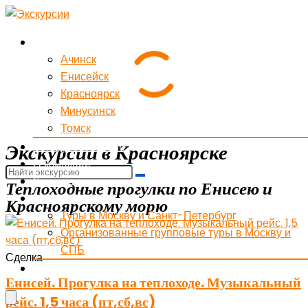
Экскурсии
Ачинск
Енисейск
Красноярск
Минусинск
Томск
Экскурсии в Красноярске
Экскурсии в Китай
О компании
Контакты
Теплоходные прогулки по Енисею и
Поиск тура
Красноярскому морю
Туры в Москву и Санкт-Петербург
Организованные групповые туры в Москву и
СПБ
Сделка
Вход для агентов
Енисей. Прогулка на теплоходе. Музыкальный
рейс. 1,5 часа (пт,сб,вс)