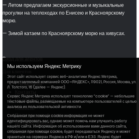
— Летом предлагаем экскурсионные и музыкальные
прогулки на теплоходах по Енисею и Красноярскому
морю.
— Зимой катаем по Красноярскому морю на хивусах.
Вход для агентов
Мы используем Яндекс Метрику
Для клиентов
Этот сайт использует сервис веб-аналитики Яндекс Метрика,
предоставляемый компанией ООО «ЯНДЕКС», 119021, Россия, Москва, ул.
О компании
Л. Толстого, 16 (далее — Яндекс).
Контакты
Сервис Яндекс Метрика использует технологию “cookie” — небольшие
Полезные статьи
текстовые файлы, размещаемые на компьютере пользователей с целью
анализа их пользовательской активности.
Новости
Политика конфиденциальности
Собранная при помощи cookie информация не может
идентифицировать вас, однако может помочь нам улучшить работу
Договор оферта
нашего сайта. Информация об использовании вами данного сайта,
Оплата и возврат
собранная при помощи cookie, будет передаваться Яндексу и может
храниться на серверах Яндекса в РФ и/или в ЕЭЗ. Яндекс будет