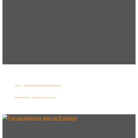
Круизы по Енисею
Теплоход "Товарищ"