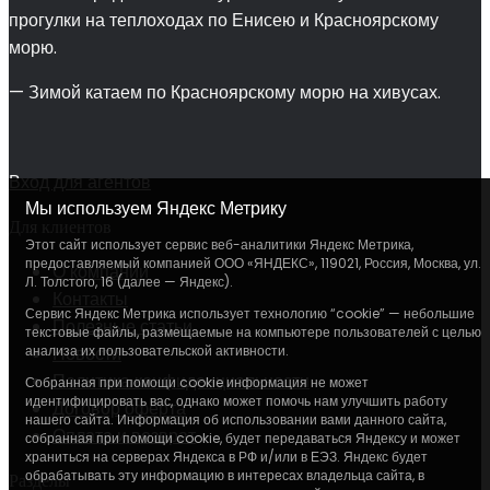
прогулки на теплоходах по Енисею и Красноярскому
морю.
— Зимой катаем по Красноярскому морю на хивусах.
Вход для агентов
Мы используем Яндекс Метрику
Для клиентов
Этот сайт использует сервис веб-аналитики Яндекс Метрика,
предоставляемый компанией ООО «ЯНДЕКС», 119021, Россия, Москва, ул.
О компании
Л. Толстого, 16 (далее — Яндекс).
Контакты
Сервис Яндекс Метрика использует технологию “cookie” — небольшие
Полезные статьи
текстовые файлы, размещаемые на компьютере пользователей с целью
анализа их пользовательской активности.
Новости
Политика конфиденциальности
Собранная при помощи cookie информация не может
идентифицировать вас, однако может помочь нам улучшить работу
Договор оферта
нашего сайта. Информация об использовании вами данного сайта,
Оплата и возврат
собранная при помощи cookie, будет передаваться Яндексу и может
храниться на серверах Яндекса в РФ и/или в ЕЭЗ. Яндекс будет
обрабатывать эту информацию в интересах владельца сайта, в
Разделы