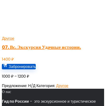
Другое
07. Вс. Экскурсия Удачные истории.
1400
₽
Забронировать
Диапазон
1000
₽
–
1200
₽
цен:
Предложение:
Н/Д
Категория:
Другое
1000 ₽
О нас
–
1200 ₽
Гид по России
– это экскурсионное и туристическое