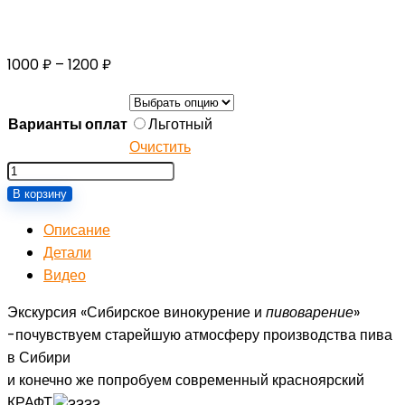
Диапазон
1000
₽
–
1200
₽
цен:
1000 ₽
Варианты оплат
Льготный
–
Очистить
1200 ₽
Количество
товара
В корзину
16
Описание
октября
Детали
-
Видео
Экскурсия
Сибирское
Экскурсия «Сибирское винокурение и
пи
воварение
»
винокурение
-почувствуем старейшую атмосферу производства пива
и
в Сибири⠀
пивоварение.
и конечно же попробуем современный красноярский
КРАФТ