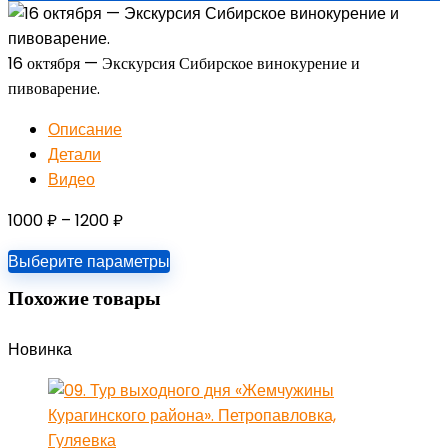
16 октября — Экскурсия Сибирское винокурение и
пивоварение.
Описание
Детали
Видео
Диапазон
1000
₽
–
1200
₽
цен:
Выберите параметры
1000 ₽
–
Похожие товары
1200 ₽
Новинка