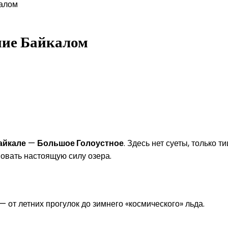
калом
ние Байкалом
айкале
—
Большое Голоустное
. Здесь нет суеты, только 
вовать настоящую силу озера.
 от летних прогулок до зимнего «космического» льда.