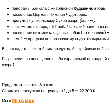
панорамы Байкала с живописной
Кудыкиной горы
посещение Церковь Николая Чудотворца
прогулка к уникальному Сухое озеро
(летом)
знакомство с природой Прибайкальский национальн
посещение питомника ездовых собак (по желанию)
зимой — прогулки по прозрачному льду с пузырьками 
Вы насладитесь чистейшим воздухом, бескрайними пейзаж
Разрешение на посещение особо охраняемой природной те
озера)
Продолжительность 8 часов
Стоимость экскурсии на группу от 1 до 5 — 22 200 ₽
Мы в
ВК
TG
MAX