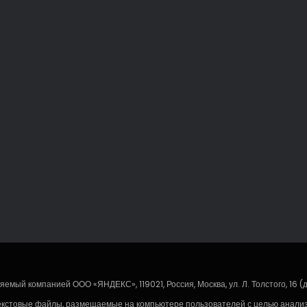
емый компанией ООО «ЯНДЕКС», 119021, Россия, Москва, ул. Л. Толстого, 16 (
екстовые файлы, размещаемые на компьютере пользователей с целью анализа