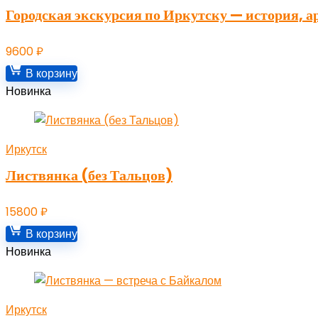
Городская экскурсия по Иркутску — история, а
9600
₽
В корзину
Новинка
Иркутск
Листвянка (без Тальцов)
15800
₽
В корзину
Новинка
Иркутск