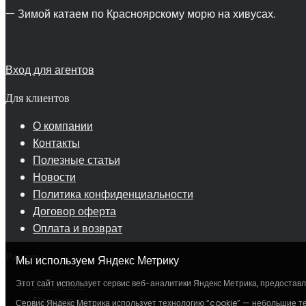
— Зимой катаем по Красноярскому морю на хивусах.
Вход для агентов
Для клиентов
О компании
Контакты
Полезные статьи
Новости
Политика конфиденциальности
Договор оферта
Оплата и возврат
Разделы
Мы используем Яндекс Метрику
Экскурсии
Этот сайт использует сервис веб-аналитики Яндекс Метрика, предоставля
Поиск тура
Сервис Яндекс Метрика использует технологию “cookie” — небольшие т