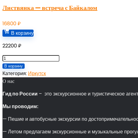
Листвянка — встреча с Байкалом
16800
₽
В корзину
22200
₽
Количество
товара
В корзину
Большое
Категория:
Иркутск
Голоустное
О нас
—
Гид по России
– это экскурсионное и туристическое агент
вдохновение
Байкалом
Мы проводим:
— Пешие и автобусные экскурсии по достопримечательнос
— Летом предлагаем экскурсионные и музыкальные прогул