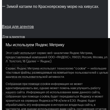
— Зимой катаем по Красноярскому морю на хивусах.
Вход для агентов
Для клиентов
Мы используем Яндекс Метрику
О компании
Контакты
Этот сайт использует сервис веб-аналитики Яндекс Метрика,
предоставляемый компанией ООО «ЯНДЕКС», 119021, Россия, Москва, ул.
Полезные статьи
Л. Толстого, 16 (далее — Яндекс).
Новости
Сервис Яндекс Метрика использует технологию “cookie” — небольшие
Политика конфиденциальности
текстовые файлы, размещаемые на компьютере пользователей с целью
Договор оферта
анализа их пользовательской активности.
Оплата и возврат
Собранная при помощи cookie информация не может
идентифицировать вас, однако может помочь нам улучшить работу
нашего сайта. Информация об использовании вами данного сайта,
Разделы
собранная при помощи cookie, будет передаваться Яндексу и может
храниться на серверах Яндекса в РФ и/или в ЕЭЗ. Яндекс будет
Экскурсии
обрабатывать эту информацию в интересах владельца сайта, в
частности, для оценки использования вами сайта, составления отчетов
Поиск тура