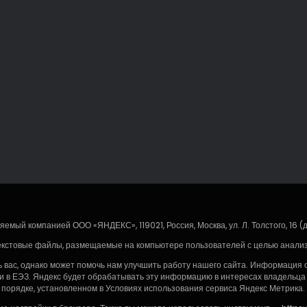
емый компанией ООО «ЯНДЕКС», 119021, Россия, Москва, ул. Л. Толстого, 16 (
екстовые файлы, размещаемые на компьютере пользователей с целью анализа
ас, однако может помочь нам улучшить работу нашего сайта. Информация об
и в ЕЭЗ. Яндекс будет обрабатывать эту информацию в интересах владельца с
 порядке, установленном в Условиях использования сервиса Яндекс Метрика.