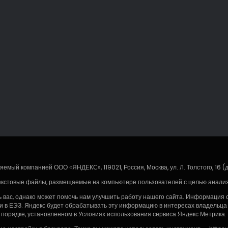
емый компанией ООО «ЯНДЕКС», 119021, Россия, Москва, ул. Л. Толстого, 16 (
екстовые файлы, размещаемые на компьютере пользователей с целью анализа
ас, однако может помочь нам улучшить работу нашего сайта. Информация об
и в ЕЭЗ. Яндекс будет обрабатывать эту информацию в интересах владельца с
 порядке, установленном в Условиях использования сервиса Яндекс Метрика.