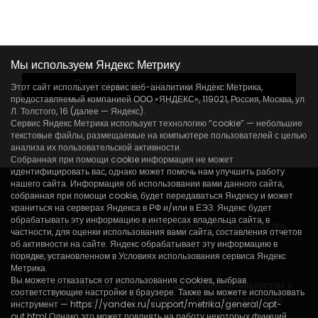
Мы используем Яндекс Метрику
ЛУЧШИЕ ПРЕДЛОЖЕНИЯ
Этот сайт использует сервис веб-аналитики Яндекс Метрика,
предоставляемый компанией ООО «ЯНДЕКС», 119021, Россия, Москва, ул.
Л. Толстого, 16 (далее — Яндекс).
Сервис Яндекс Метрика использует технологию “cookie” — небольшие
текстовые файлы, размещаемые на компьютере пользователей с целью
анализа их пользовательской активности.
Собранная при помощи cookie информация не может
идентифицировать вас, однако может помочь нам улучшить работу
нашего сайта. Информация об использовании вами данного сайта,
О нас
собранная при помощи cookie, будет передаваться Яндексу и может
храниться на серверах Яндекса в РФ и/или в ЕЭЗ. Яндекс будет
обрабатывать эту информацию в интересах владельца сайта, в
Гид по России
– это экскурсионное и туристическое агентство.
частности, для оценки использования вами сайта, составления отчетов
об активности на сайте. Яндекс обрабатывает эту информацию в
Мы проводим:
порядке, установленном в Условиях использования сервиса Яндекс
Метрика.
Вы можете отказаться от использования cookies, выбрав
— Пешие и автобусные экскурсии по достопримечательностям и
соответствующие настройки в браузере. Также вы можете использовать
интересным местам города Красноярска и Красноярского края.
инструмент — https://yandex.ru/support/metrika/general/opt-
out.html Однако это может повлиять на работу некоторых функций