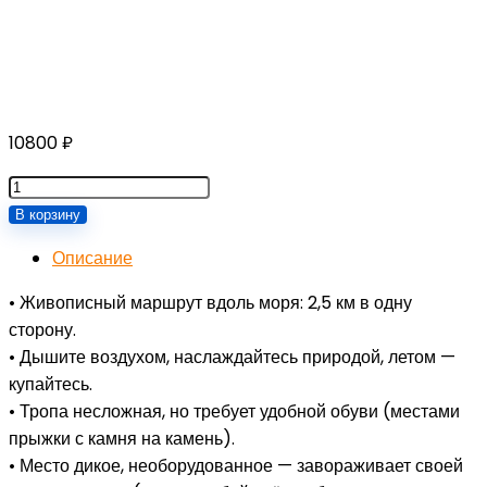
10800
₽
Количество
товара
В корзину
Экскурсия
Описание
на
мыс
• Живописный маршрут вдоль моря: 2,5 км в одну
Тобизина
сторону.
• Дышите воздухом, наслаждайтесь природой, летом —
купайтесь.
• Тропа несложная, но требует удобной обуви (местами
прыжки с камня на камень).
• Место дикое, необорудованное — завораживает своей