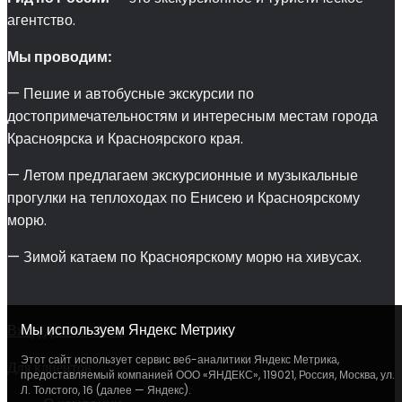
агентство.
Мы проводим:
— Пешие и автобусные экскурсии по
достопримечательностям и интересным местам города
Красноярска и Красноярского края.
— Летом предлагаем экскурсионные и музыкальные
прогулки на теплоходах по Енисею и Красноярскому
морю.
— Зимой катаем по Красноярскому морю на хивусах.
Мы используем Яндекс Метрику
Вход для агентов
Этот сайт использует сервис веб-аналитики Яндекс Метрика,
Для клиентов
предоставляемый компанией ООО «ЯНДЕКС», 119021, Россия, Москва, ул.
Л. Толстого, 16 (далее — Яндекс).