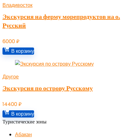
Владивосток
Экскурсия на ферму морепродуктов на о.
Русский
6000
₽
В корзину
Другое
Экскурсия по острову Русскому
14400
₽
В корзину
Туристические зоны
Абакан