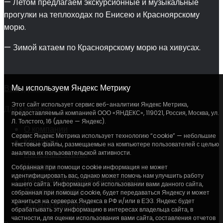
— Летом предлагаем экскурсионные и музыкальные
прогулки на теплоходах по Енисею и Красноярскому
морю.
— Зимой катаем по Красноярскому морю на хивусах.
Мы используем Яндекс Метрику
Вход для агентов
Этот сайт использует сервис веб-аналитики Яндекс Метрика,
Для клиентов
предоставляемый компанией ООО «ЯНДЕКС», 119021, Россия, Москва, ул.
Л. Толстого, 16 (далее — Яндекс).
О компании
Сервис Яндекс Метрика использует технологию “cookie” — небольшие
Контакты
текстовые файлы, размещаемые на компьютере пользователей с целью
анализа их пользовательской активности.
Полезные статьи
Новости
Собранная при помощи cookie информация не может
идентифицировать вас, однако может помочь нам улучшить работу
Политика конфиденциальности
нашего сайта. Информация об использовании вами данного сайта,
Договор оферта
собранная при помощи cookie, будет передаваться Яндексу и может
храниться на серверах Яндекса в РФ и/или в ЕЭЗ. Яндекс будет
Оплата и возврат
обрабатывать эту информацию в интересах владельца сайта, в
частности, для оценки использования вами сайта, составления отчетов