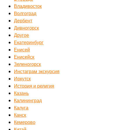
Владивосток
Волгоград
Дербент
Дивногорск
Другое
Екатеринбург
Енисей
Енисейск
Зеленогорск
Инстаграм экскурсия
Иркутск
История и религия
Казань
Калининград
Калуга
Канск
Кемерово
Китай