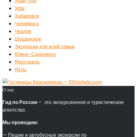
Улан-Удэ
Уфа
Хабаровск
Челябинск
Чкалов
Шушенское
Экскурсии для всей семьи
Южно-Сахалинск
Ярославль
Яхты
О нас
Гид по России
– это экскурсионное и туристическое
агентство.
Мы проводим:
— Пешие и автобусные экскурсии по