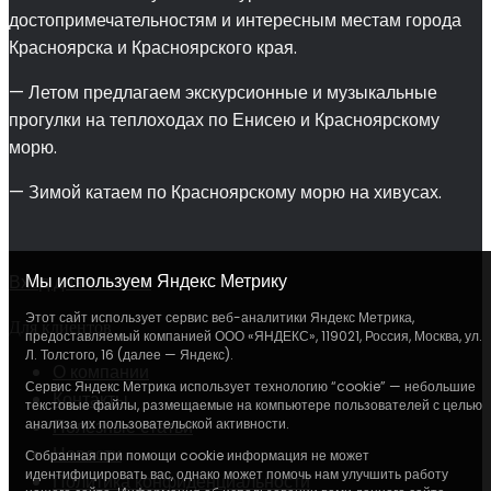
достопримечательностям и интересным местам города
Красноярска и Красноярского края.
— Летом предлагаем экскурсионные и музыкальные
прогулки на теплоходах по Енисею и Красноярскому
морю.
— Зимой катаем по Красноярскому морю на хивусах.
Мы используем Яндекс Метрику
Вход для агентов
Этот сайт использует сервис веб-аналитики Яндекс Метрика,
Для клиентов
предоставляемый компанией ООО «ЯНДЕКС», 119021, Россия, Москва, ул.
Л. Толстого, 16 (далее — Яндекс).
О компании
Сервис Яндекс Метрика использует технологию “cookie” — небольшие
Контакты
текстовые файлы, размещаемые на компьютере пользователей с целью
анализа их пользовательской активности.
Полезные статьи
Новости
Собранная при помощи cookie информация не может
идентифицировать вас, однако может помочь нам улучшить работу
Политика конфиденциальности