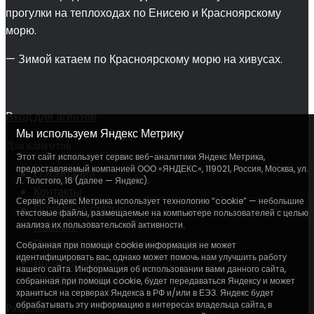
прогулки на теплоходах по Енисею и Красноярскому
морю.
— Зимой катаем по Красноярскому морю на хивусах.
Вход для агентов
Мы используем Яндекс Метрику
Для клиентов
Этот сайт использует сервис веб-аналитики Яндекс Метрика,
предоставляемый компанией ООО «ЯНДЕКС», 119021, Россия, Москва, ул.
О компании
Л. Толстого, 16 (далее — Яндекс).
Контакты
Сервис Яндекс Метрика использует технологию “cookie” — небольшие
Полезные статьи
текстовые файлы, размещаемые на компьютере пользователей с целью
анализа их пользовательской активности.
Новости
Политика конфиденциальности
Собранная при помощи cookie информация не может
идентифицировать вас, однако может помочь нам улучшить работу
Договор оферта
нашего сайта. Информация об использовании вами данного сайта,
Оплата и возврат
собранная при помощи cookie, будет передаваться Яндексу и может
храниться на серверах Яндекса в РФ и/или в ЕЭЗ. Яндекс будет
обрабатывать эту информацию в интересах владельца сайта, в
Разделы